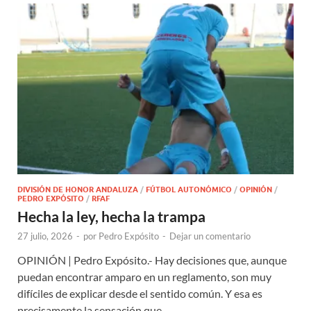
DIVISIÓN DE HONOR ANDALUZA
/
FÚTBOL AUTONÓMICO
/
OPINIÓN
/
PEDRO EXPÓSITO
/
RFAF
Hecha la ley, hecha la trampa
27 julio, 2026
-
por
Pedro Expósito
-
Dejar un comentario
OPINIÓN | Pedro Expósito.- Hay decisiones que, aunque
puedan encontrar amparo en un reglamento, son muy
difíciles de explicar desde el sentido común. Y esa es
precisamente la sensación que …