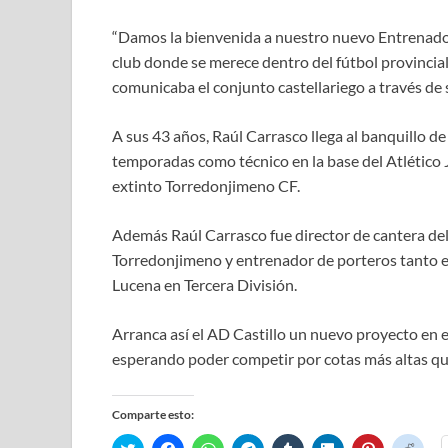
“Damos la bienvenida a nuestro nuevo Entrenador
club donde se merece dentro del fútbol provincia
comunicaba el conjunto castellariego a través de su
A sus 43 años, Raúl Carrasco llega al banquillo d
temporadas como técnico en la base del Atlético
extinto Torredonjimeno CF.
Además Raúl Carrasco fue director de cantera de
Torredonjimeno y entrenador de porteros tanto e
Lucena en Tercera División.
Arranca así el AD Castillo un nuevo proyecto en e
esperando poder competir por cotas más altas que
Comparte esto:
H
H
H
H
H
H
H
H