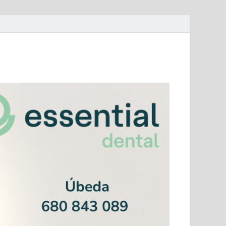
mera Andaluza Jaén y categorías provinciales.