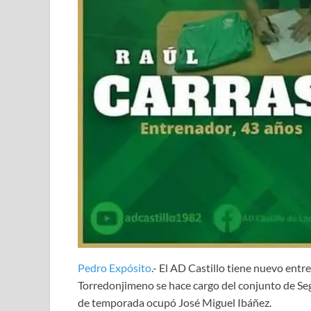
Pedro Expósito
.- El AD Castillo tiene nuevo entr
Torredonjimeno se hace cargo del conjunto de Se
de temporada ocupó José Miguel Ibáñez.