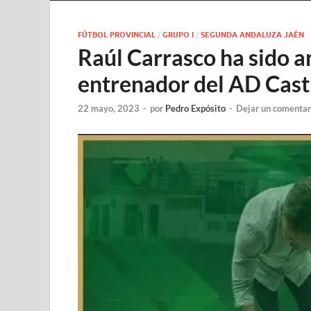
FÚTBOL PROVINCIAL
/
GRUPO I
/
SEGUNDA ANDALUZA JAÉN
Raúl Carrasco ha sido 
entrenador del AD Casti
22 mayo, 2023
-
por
Pedro Expósito
-
Dejar un comentar