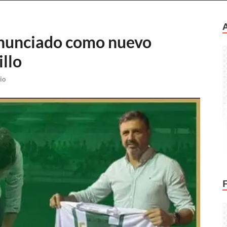
anunciado como nuevo
llo
io