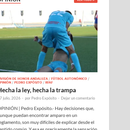
IVISIÓN DE HONOR ANDALUZA
/
FÚTBOL AUTONÓMICO
/
PINIÓN
/
PEDRO EXPÓSITO
/
RFAF
Hecha la ley, hecha la trampa
7 julio, 2026
-
por
Pedro Expósito
-
Dejar un comentario
PINIÓN | Pedro Expósito.- Hay decisiones que,
unque puedan encontrar amparo en un
eglamento, son muy difíciles de explicar desde el
entido común. Y esa es precisamente la sensación