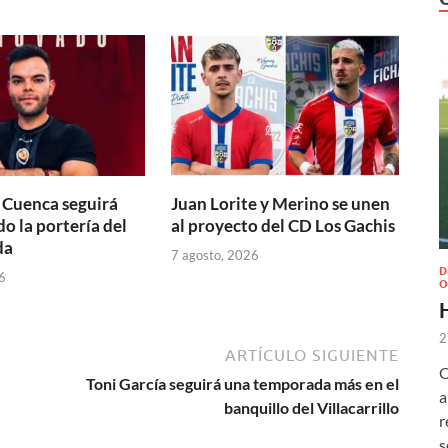
 Cuenca seguirá
Juan Lorite y Merino se unen
o la portería del
al proyecto del CD Los Gachis
da
7 agosto, 2026
D
6
O
2
ARTÍCULO SIGUIENTE
O
Toni García seguirá una temporada más en el
a
banquillo del Villacarrillo
r
s