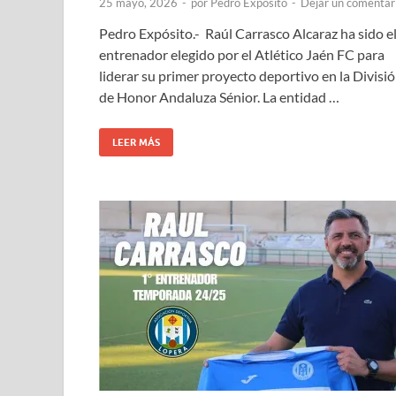
25 mayo, 2026
-
por
Pedro Expósito
-
Dejar un comentar
Pedro Expósito.- Raúl Carrasco Alcaraz ha sido e
entrenador elegido por el Atlético Jaén FC para
liderar su primer proyecto deportivo en la Divisi
de Honor Andaluza Sénior. La entidad …
LEER MÁS