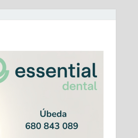
mera Andaluza Jaén y categorías provinciales.