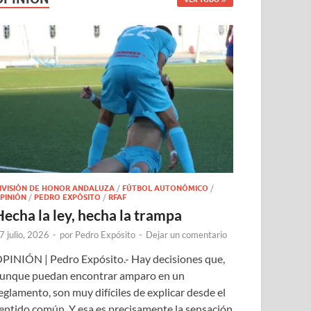
IVISIÓN DE HONOR ANDALUZA
/
FÚTBOL AUTONÓMICO
/
PINIÓN
/
PEDRO EXPÓSITO
/
RFAF
Hecha la ley, hecha la trampa
7 julio, 2026
-
por
Pedro Expósito
-
Dejar un comentario
PINIÓN | Pedro Expósito.- Hay decisiones que,
unque puedan encontrar amparo en un
eglamento, son muy difíciles de explicar desde el
entido común. Y esa es precisamente la sensación