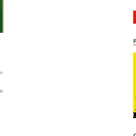
io
z.