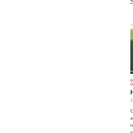
D
O
2
O
a
r
s