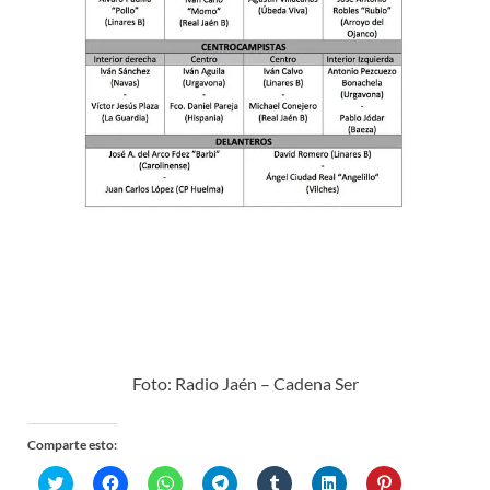
Foto: Radio Jaén – Cadena Ser
Comparte esto:
H
H
H
H
H
H
H