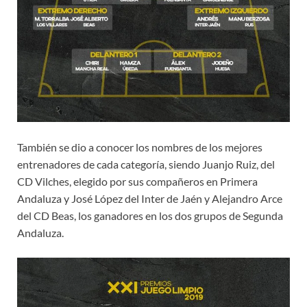
También se dio a conocer los nombres de los mejores
entrenadores de cada categoría, siendo Juanjo Ruiz, del
CD Vilches, elegido por sus compañeros en Primera
Andaluza y José López del Inter de Jaén y Alejandro Arce
del CD Beas, los ganadores en los dos grupos de Segunda
Andaluza.