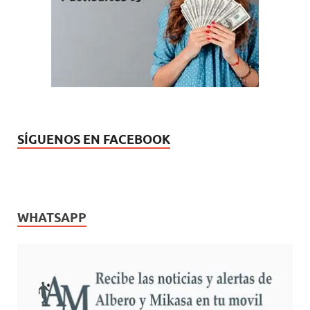
)
)
)
)
n
v
u
a
e
)
v
a
)
SÍGUENOS EN FACEBOOK
WHATSAPP