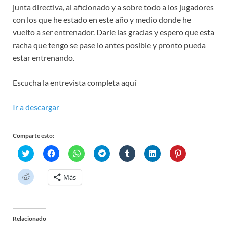
junta directiva, al aficionado y a sobre todo a los jugadores
con los que he estado en este año y medio donde he
vuelto a ser entrenador. Darle las gracias y espero que esta
racha que tengo se pase lo antes posible y pronto pueda
estar entrenando.
Escucha la entrevista completa aquí
Ir a descargar
Comparte esto:
H
H
H
H
H
H
H
a
a
a
a
a
a
a
z
z
z
z
z
z
z
c
c
c
c
c
c
c
H
Más
l
l
l
l
l
l
l
a
i
i
i
i
i
i
i
z
c
c
c
c
c
c
c
c
p
p
p
p
p
p
p
l
a
a
a
a
a
a
a
i
r
r
r
r
r
r
r
c
a
a
a
a
a
a
a
Relacionado
p
c
c
c
c
c
c
c