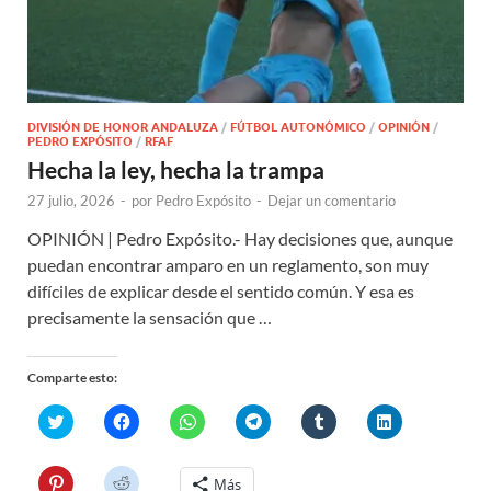
DIVISIÓN DE HONOR ANDALUZA
/
FÚTBOL AUTONÓMICO
/
OPINIÓN
/
PEDRO EXPÓSITO
/
RFAF
Hecha la ley, hecha la trampa
27 julio, 2026
-
por
Pedro Expósito
-
Dejar un comentario
OPINIÓN | Pedro Expósito.- Hay decisiones que, aunque
puedan encontrar amparo en un reglamento, son muy
difíciles de explicar desde el sentido común. Y esa es
precisamente la sensación que …
Comparte esto:
H
H
H
H
H
H
a
a
a
a
a
a
z
z
z
z
z
z
c
c
c
c
c
c
l
l
l
l
l
l
H
H
Más
i
i
i
i
i
i