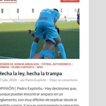
IVISIÓN DE HONOR ANDALUZA
/
FÚTBOL AUTONÓMICO
/
PINIÓN
/
PEDRO EXPÓSITO
/
RFAF
Hecha la ley, hecha la trampa
7 julio, 2026
-
por
Pedro Expósito
-
Dejar un comentario
PINIÓN | Pedro Expósito.- Hay decisiones que,
unque puedan encontrar amparo en un
eglamento, son muy difíciles de explicar desde el
entido común. Y esa es precisamente la sensación