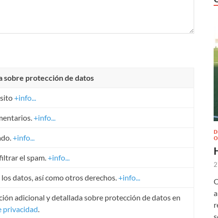
a sobre protección de datos
sito
+info...
mentarios.
+info...
D
ado.
+info...
O
iltrar el spam.
+info...
2
r los datos, así como otros derechos.
+info...
O
a
ión adicional y detallada sobre protección de datos en
r
e privacidad
.
s