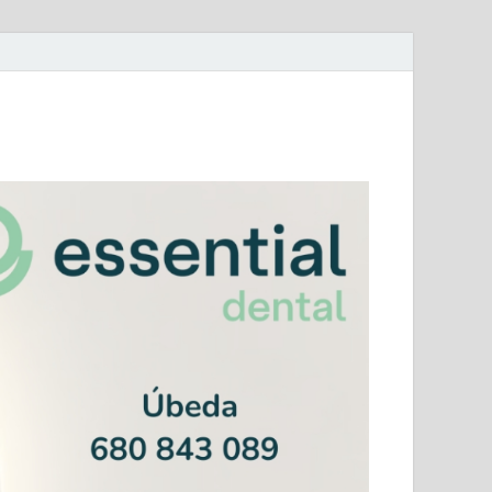
mera Andaluza Jaén y categorías provinciales.