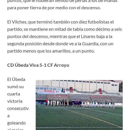
puntos, que le hubieran venido de perlas a los de Mañas
para poner tierra de por medio con el descenso.
El Vilches, que terminó también con diez futbolistas el
partido, se mantiene en mitad de tabla como décimo a seis
puntos del descenso, mientras que el Linares baja a la
segunda posición desde donde ve a la Guardia, con un
partido menos que los amarillos, a un punto.
CD Úbeda Viva 5-1 CF Arroyo
El Úbeda
sumó su
cuarta
victoria
consecutiv
a
goleando
al mejor