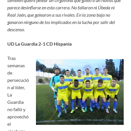
también quiere pelear un Urgavona que goleó a un Navas que
parece desinflarse en esta carrera. No fallaron ni Úbeda ni
Real Jaén, que golearon a sus rivales. En la zona baja no
ganaron ninguno de los implicados en la lucha por salir del
descenso.
UD La Guardia 2-1 CD Hispania
Tras
semanas
de
persecució
n al líder,
La
Guardia
no falló y
aprovechó
el