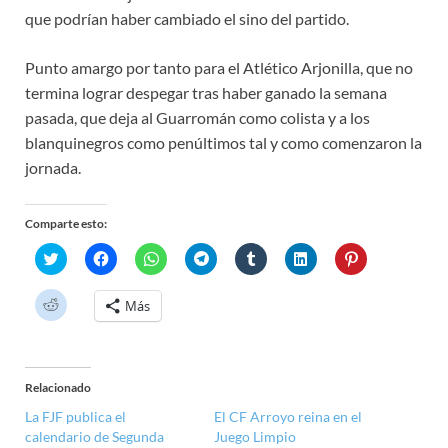
que podrían haber cambiado el sino del partido.
Punto amargo por tanto para el Atlético Arjonilla, que no
termina lograr despegar tras haber ganado la semana
pasada, que deja al Guarromán como colista y a los
blanquinegros como penúltimos tal y como comenzaron la
jornada.
Comparte esto:
H
H
H
H
H
H
H
a
a
a
a
a
a
a
z
z
z
z
z
z
z
c
c
c
c
c
c
c
H
Más
l
l
l
l
l
l
l
a
i
i
i
i
i
i
i
z
c
c
c
c
c
c
c
c
p
p
p
p
p
p
p
l
a
a
a
a
a
a
a
i
r
r
r
r
r
r
r
c
a
a
a
a
a
a
a
Relacionado
p
c
c
c
c
c
c
c
a
o
o
o
o
o
o
o
La FJF publica el
El CF Arroyo reina en el
r
m
m
m
m
m
m
m
a
calendario de Segunda
Juego Limpio
p
p
p
p
p
p
p
c