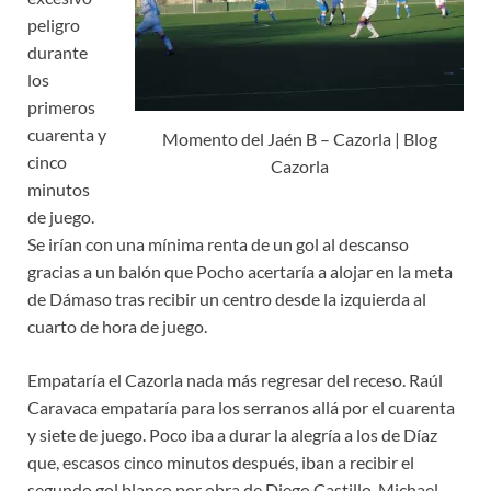
peligro
durante
los
primeros
cuarenta y
Momento del Jaén B – Cazorla | Blog
cinco
Cazorla
minutos
de juego.
Se irían con una mínima renta de un gol al descanso
gracias a un balón que Pocho acertaría a alojar en la meta
de Dámaso tras recibir un centro desde la izquierda al
cuarto de hora de juego.
Empataría el Cazorla nada más regresar del receso. Raúl
Caravaca empataría para los serranos allá por el cuarenta
y siete de juego. Poco iba a durar la alegría a los de Díaz
que, escasos cinco minutos después, iban a recibir el
segundo gol blanco por obra de Diego Castillo. Michael