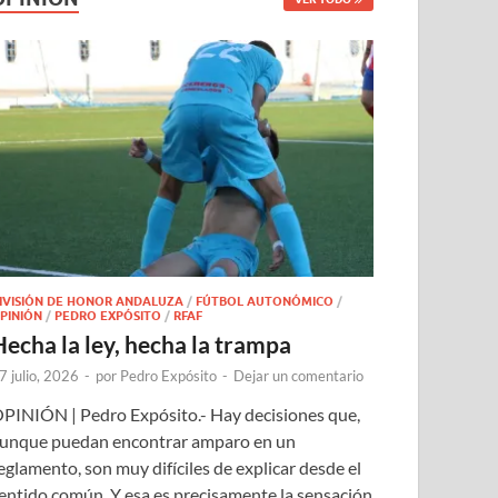
IVISIÓN DE HONOR ANDALUZA
/
FÚTBOL AUTONÓMICO
/
PINIÓN
/
PEDRO EXPÓSITO
/
RFAF
Hecha la ley, hecha la trampa
7 julio, 2026
-
por
Pedro Expósito
-
Dejar un comentario
PINIÓN | Pedro Expósito.- Hay decisiones que,
unque puedan encontrar amparo en un
eglamento, son muy difíciles de explicar desde el
entido común. Y esa es precisamente la sensación