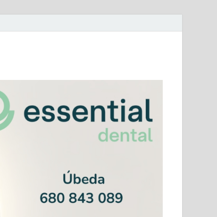
mera Andaluza Jaén y categorías provinciales.