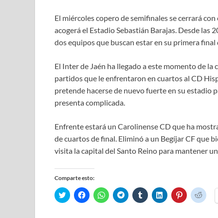
El miércoles copero de semifinales se cerrará con 
acogerá el Estadio Sebastián Barajas. Desde las 2
dos equipos que buscan estar en su primera final 
El Inter de Jaén ha llegado a este momento de la
partidos que le enfrentaron en cuartos al CD His
pretende hacerse de nuevo fuerte en su estadio p
presenta complicada.
Enfrente estará un Carolinense CD que ha mostra
de cuartos de final. Eliminó a un Begíjar CF que 
visita la capital del Santo Reino para mantener un
Comparte esto:
H
H
H
H
H
H
H
H
a
a
a
a
a
a
a
a
z
z
z
z
z
z
z
z
c
c
c
c
c
c
c
c