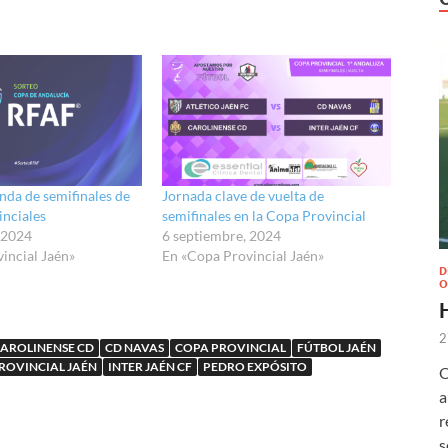
nda de semifinales de
Jornada clave de vuelta de
inciales
semifinales en la Copa Provincial
 2024
6 septiembre, 2024
incial Jaén»
En «Copa Provincial Jaén»
D
O
2
AROLINENSE CD
CD NAVAS
COPA PROVINCIAL
FÚTBOL JAÉN
ROVINCIAL JAÉN
INTER JAÉN CF
PEDRO EXPÓSITO
O
a
r
s