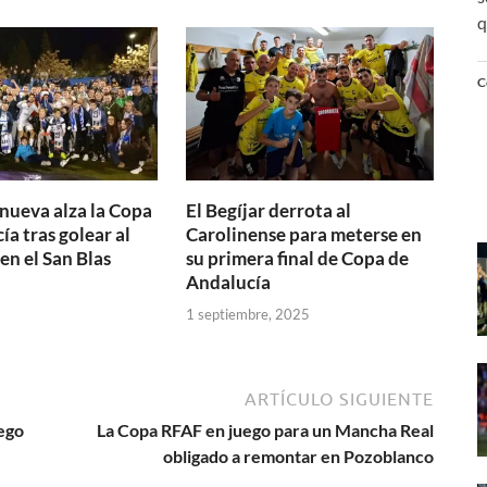
q
C
anueva alza la Copa
El Begíjar derrota al
a tras golear al
Carolinense para meterse en
en el San Blas
su primera final de Copa de
Andalucía
1 septiembre, 2025
ARTÍCULO SIGUIENTE
uego
La Copa RFAF en juego para un Mancha Real
obligado a remontar en Pozoblanco