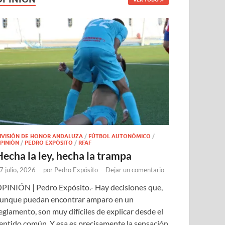
IVISIÓN DE HONOR ANDALUZA
/
FÚTBOL AUTONÓMICO
/
PINIÓN
/
PEDRO EXPÓSITO
/
RFAF
Hecha la ley, hecha la trampa
7 julio, 2026
-
por
Pedro Expósito
-
Dejar un comentario
PINIÓN | Pedro Expósito.- Hay decisiones que,
unque puedan encontrar amparo en un
eglamento, son muy difíciles de explicar desde el
entido común. Y esa es precisamente la sensación