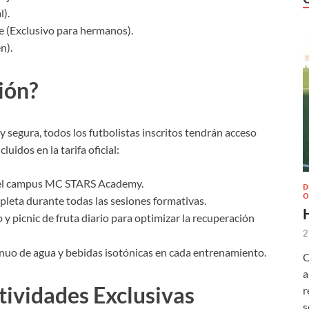
l).
e (Exclusivo para hermanos).
n).
ión?
y segura, todos los futbolistas inscritos tendrán acceso
luidos en la tarifa oficial:
del campus MC STARS Academy.
D
O
leta durante todas las sesiones formativas.
 picnic de fruta diario para optimizar la recuperación
2
nuo de agua y bebidas isotónicas en cada entrenamiento.
O
a
tividades Exclusivas
r
s