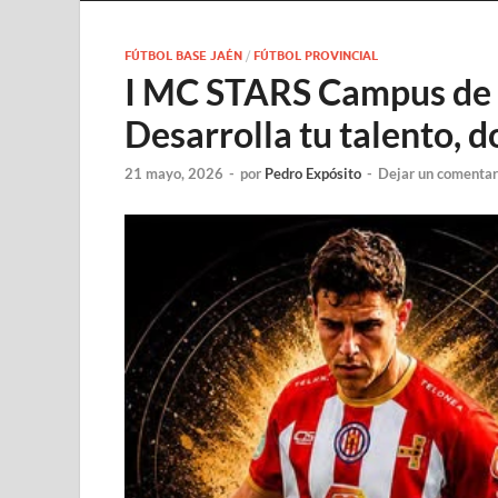
FÚTBOL BASE JAÉN
/
FÚTBOL PROVINCIAL
I MC STARS Campus de T
Desarrolla tu talento, 
21 mayo, 2026
-
por
Pedro Expósito
-
Dejar un comentar