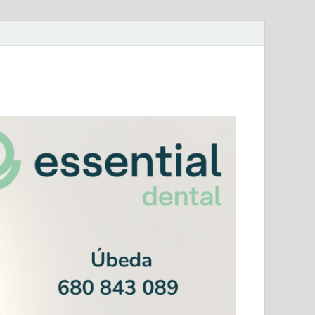
mera Andaluza Jaén y categorías provinciales.