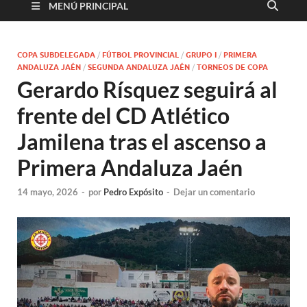
MENÚ PRINCIPAL
COPA SUBDELEGADA
/
FÚTBOL PROVINCIAL
/
GRUPO I
/
PRIMERA
ANDALUZA JAÉN
/
SEGUNDA ANDALUZA JAÉN
/
TORNEOS DE COPA
Gerardo Rísquez seguirá al
frente del CD Atlético
Jamilena tras el ascenso a
Primera Andaluza Jaén
14 mayo, 2026
-
por
Pedro Expósito
-
Dejar un comentario