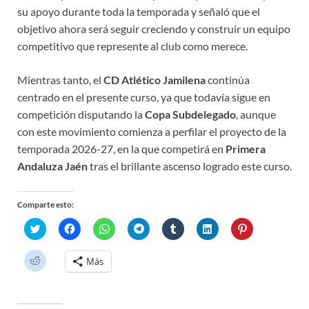
su apoyo durante toda la temporada y señaló que el
objetivo ahora será seguir creciendo y construir un equipo
competitivo que represente al club como merece.
Mientras tanto, el
CD Atlético Jamilena
continúa
centrado en el presente curso, ya que todavía sigue en
competición disputando la
Copa Subdelegado
, aunque
con este movimiento comienza a perfilar el proyecto de la
temporada 2026-27, en la que competirá en
Primera
Andaluza Jaén
tras el brillante ascenso logrado este curso.
Comparte esto:
H
H
H
H
H
H
H
a
a
a
a
a
a
a
z
z
z
z
z
z
z
c
c
c
c
c
c
c
H
Más
l
l
l
l
l
l
l
a
i
i
i
i
i
i
i
z
c
c
c
c
c
c
c
c
p
p
p
p
p
p
p
l
a
a
a
a
a
a
a
i
r
r
r
r
r
r
r