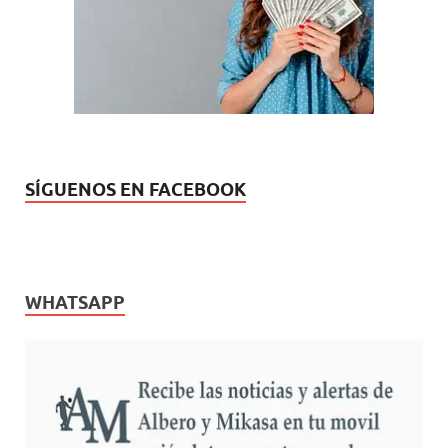
n
v
u
a
e
)
v
a
)
SÍGUENOS EN FACEBOOK
WHATSAPP