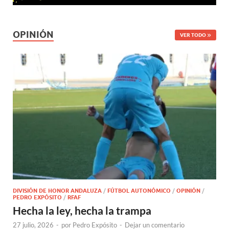
OPINIÓN
VER TODO
DIVISIÓN DE HONOR ANDALUZA
/
FÚTBOL AUTONÓMICO
/
OPINIÓN
/
PEDRO EXPÓSITO
/
RFAF
Hecha la ley, hecha la trampa
27 julio, 2026
-
por
Pedro Expósito
-
Dejar un comentario