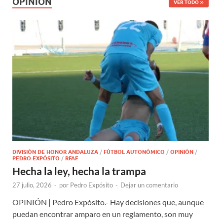
OPINIÓN
VER TODO
DIVISIÓN DE HONOR ANDALUZA
/
FÚTBOL AUTONÓMICO
/
OPINIÓN
/
PEDRO EXPÓSITO
/
RFAF
Hecha la ley, hecha la trampa
27 julio, 2026
-
por
Pedro Expósito
-
Dejar un comentario
OPINIÓN | Pedro Expósito.- Hay decisiones que, aunque
puedan encontrar amparo en un reglamento, son muy