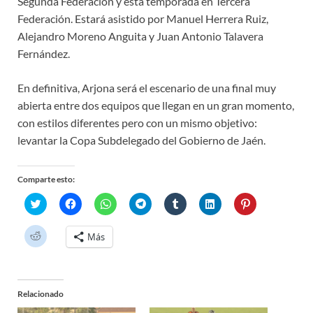
Segunda Federación y esta temporada en Tercera
Federación. Estará asistido por Manuel Herrera Ruiz,
Alejandro Moreno Anguita y Juan Antonio Talavera
Fernández.
En definitiva, Arjona será el escenario de una final muy
abierta entre dos equipos que llegan en un gran momento,
con estilos diferentes pero con un mismo objetivo:
levantar la Copa Subdelegado del Gobierno de Jaén.
Comparte esto:
H
H
H
H
H
H
H
a
a
a
a
a
a
a
z
z
z
z
z
z
z
c
c
c
c
c
c
c
H
Más
l
l
l
l
l
l
l
a
i
i
i
i
i
i
i
z
c
c
c
c
c
c
c
c
p
p
p
p
p
p
p
l
a
a
a
a
a
a
a
i
r
r
r
r
r
r
r
c
a
a
a
a
a
a
a
Relacionado
p
c
c
c
c
c
c
c
a
o
o
o
o
o
o
o