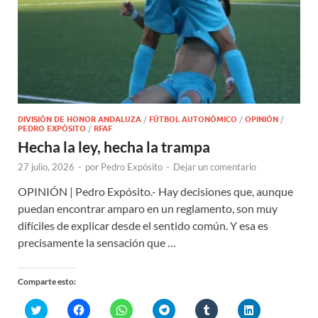
DIVISIÓN DE HONOR ANDALUZA
/
FÚTBOL AUTONÓMICO
/
OPINIÓN
/
PEDRO EXPÓSITO
/
RFAF
Hecha la ley, hecha la trampa
27 julio, 2026
-
por
Pedro Expósito
-
Dejar un comentario
OPINIÓN | Pedro Expósito.- Hay decisiones que, aunque
puedan encontrar amparo en un reglamento, son muy
difíciles de explicar desde el sentido común. Y esa es
precisamente la sensación que …
Comparte esto:
H
H
H
H
H
H
a
a
a
a
a
a