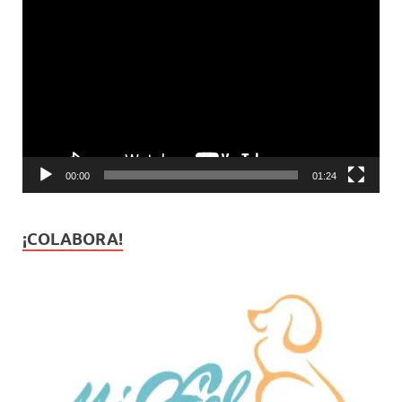
Reproductor
de
vídeo
00:00
01:24
¡COLABORA!