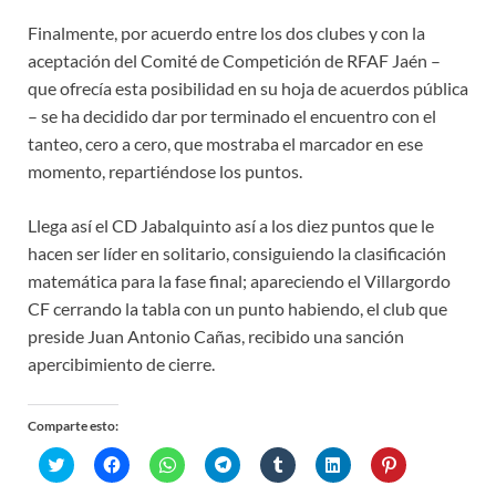
Finalmente, por acuerdo entre los dos clubes y con la
aceptación del Comité de Competición de RFAF Jaén –
que ofrecía esta posibilidad en su hoja de acuerdos pública
– se ha decidido dar por terminado el encuentro con el
tanteo, cero a cero, que mostraba el marcador en ese
momento, repartiéndose los puntos.
Llega así el CD Jabalquinto así a los diez puntos que le
hacen ser líder en solitario, consiguiendo la clasificación
matemática para la fase final; apareciendo el Villargordo
CF cerrando la tabla con un punto habiendo, el club que
preside Juan Antonio Cañas, recibido una sanción
apercibimiento de cierre.
Comparte esto:
H
H
H
H
H
H
H
a
a
a
a
a
a
a
z
z
z
z
z
z
z