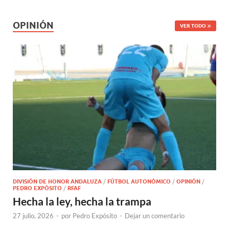
OPINIÓN
VER TODO
DIVISIÓN DE HONOR ANDALUZA
/
FÚTBOL AUTONÓMICO
/
OPINIÓN
/
PEDRO EXPÓSITO
/
RFAF
Hecha la ley, hecha la trampa
27 julio, 2026
-
por
Pedro Expósito
-
Dejar un comentario