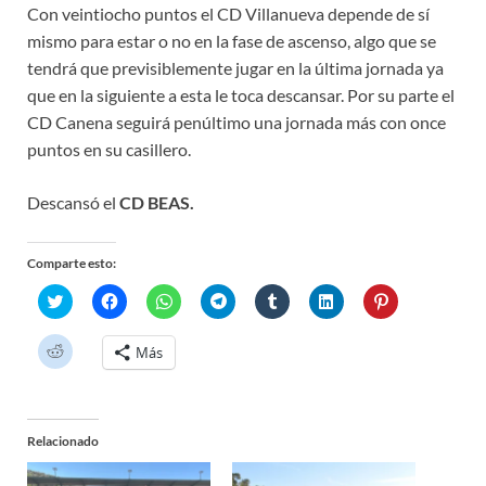
Con veintiocho puntos el CD Villanueva depende de sí
mismo para estar o no en la fase de ascenso, algo que se
tendrá que previsiblemente jugar en la última jornada ya
que en la siguiente a esta le toca descansar. Por su parte el
CD Canena seguirá penúltimo una jornada más con once
puntos en su casillero.
Descansó el
CD BEAS.
Comparte esto:
H
H
H
H
H
H
H
a
a
a
a
a
a
a
z
z
z
z
z
z
z
c
c
c
c
c
c
c
H
Más
l
l
l
l
l
l
l
a
i
i
i
i
i
i
i
z
c
c
c
c
c
c
c
c
p
p
p
p
p
p
p
l
a
a
a
a
a
a
a
i
r
r
r
r
r
r
r
c
a
a
a
a
a
a
a
Relacionado
p
c
c
c
c
c
c
c
a
o
o
o
o
o
o
o
r
m
m
m
m
m
m
m