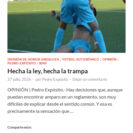
DIVISIÓN DE HONOR ANDALUZA
/
FÚTBOL AUTONÓMICO
/
OPINIÓN
/
PEDRO EXPÓSITO
/
RFAF
Hecha la ley, hecha la trampa
27 julio, 2026
-
por
Pedro Expósito
-
Dejar un comentario
OPINIÓN | Pedro Expósito.- Hay decisiones que, aunque
puedan encontrar amparo en un reglamento, son muy
difíciles de explicar desde el sentido común. Y esa es
precisamente la sensación que …
Comparte esto: