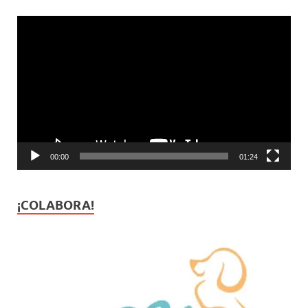
Reproductor
de
vídeo
00:00
01:24
¡COLABORA!