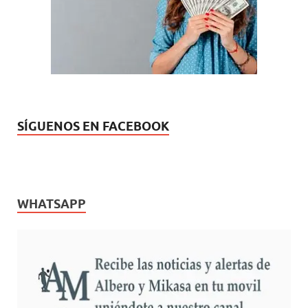
u
a
e
)
v
a
)
SÍGUENOS EN FACEBOOK
WHATSAPP