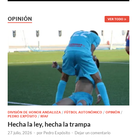
OPINIÓN
VER TODO
DIVISIÓN DE HONOR ANDALUZA
/
FÚTBOL AUTONÓMICO
/
OPINIÓN
/
PEDRO EXPÓSITO
/
RFAF
Hecha la ley, hecha la trampa
27 julio, 2026
-
por
Pedro Expósito
-
Dejar un comentario