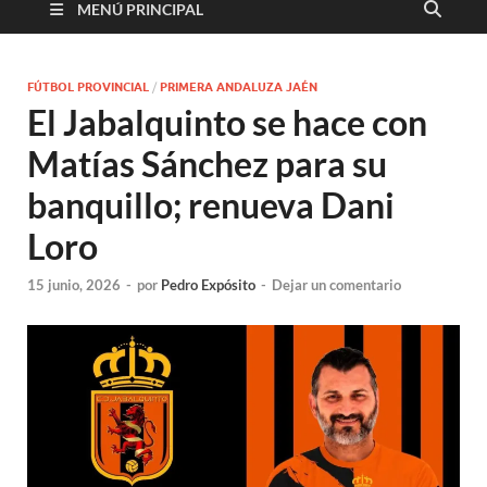
MENÚ PRINCIPAL
FÚTBOL PROVINCIAL
/
PRIMERA ANDALUZA JAÉN
El Jabalquinto se hace con
Matías Sánchez para su
banquillo; renueva Dani
Loro
15 junio, 2026
-
por
Pedro Expósito
-
Dejar un comentario