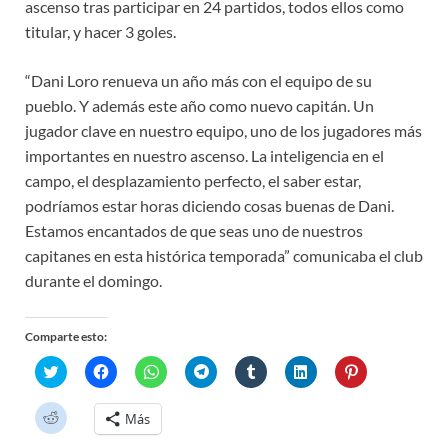
ascenso tras participar en 24 partidos, todos ellos como
titular, y hacer 3 goles.
“Dani Loro renueva un año más con el equipo de su
pueblo. Y además este año como nuevo capitán. Un
jugador clave en nuestro equipo, uno de los jugadores más
importantes en nuestro ascenso. La inteligencia en el
campo, el desplazamiento perfecto, el saber estar,
podríamos estar horas diciendo cosas buenas de Dani.
Estamos encantados de que seas uno de nuestros
capitanes en esta histórica temporada” comunicaba el club
durante el domingo.
Comparte esto:
H
H
H
H
H
H
H
a
a
a
a
a
a
a
z
z
z
z
z
z
z
c
c
c
c
c
c
c
H
Más
l
l
l
l
l
l
l
a
i
i
i
i
i
i
i
z
c
c
c
c
c
c
c