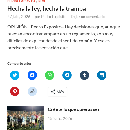
PEDRO EXPÓSITO
/
RFAF
Hecha la ley, hecha la trampa
27 julio, 2026
-
por
Pedro Expósito
-
Dejar un comentario
OPINIÓN | Pedro Expósito.- Hay decisiones que, aunque
puedan encontrar amparo en un reglamento, son muy
difíciles de explicar desde el sentido común. Y esa es
precisamente la sensación que …
Comparte esto:
H
H
H
H
H
H
a
a
a
a
a
a
z
z
z
z
z
z
c
c
c
c
c
c
l
l
l
l
l
l
H
H
Más
i
i
i
i
i
i
a
a
c
c
c
c
c
c
z
z
p
p
p
p
p
p
c
c
a
a
a
a
a
a
l
l
r
r
r
r
r
r
Créete lo que quieras ser
i
i
a
a
a
a
a
a
c
c
c
c
c
c
c
c
p
p
15 junio, 2026
o
o
o
o
o
o
a
a
m
m
m
m
m
m
r
r
p
p
p
p
p
p
a
a