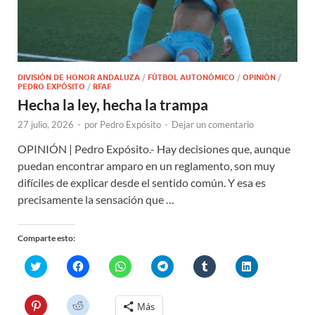
DIVISIÓN DE HONOR ANDALUZA
/
FÚTBOL AUTONÓMICO
/
OPINIÓN
/
PEDRO EXPÓSITO
/
RFAF
Hecha la ley, hecha la trampa
27 julio, 2026
-
por
Pedro Expósito
-
Dejar un comentario
OPINIÓN | Pedro Expósito.- Hay decisiones que, aunque
puedan encontrar amparo en un reglamento, son muy
difíciles de explicar desde el sentido común. Y esa es
precisamente la sensación que …
Comparte esto:
H
H
H
H
H
H
a
a
a
a
a
a
z
z
z
z
z
z
c
c
c
c
c
c
l
l
l
l
l
l
H
H
Más
i
i
i
i
i
i
a
a