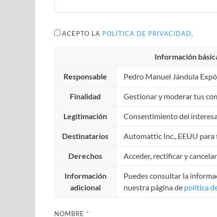
ACEPTO LA
POLÍTICA DE PRIVACIDAD
.
Información básic
Responsable
Pedro Manuel Jándula Expó
Finalidad
Gestionar y moderar tus co
Legitimación
Consentimiento del interes
Destinatarios
Automattic Inc., EEUU para f
Derechos
Acceder, rectificar y cancela
Información
Puedes consultar la informac
adicional
nuestra página de
política d
NOMBRE
*