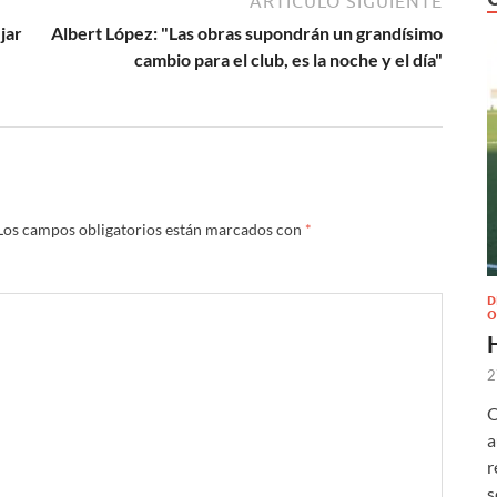
ARTÍCULO SIGUIENTE
jar
Albert López: "Las obras supondrán un grandísimo
cambio para el club, es la noche y el día"
Los campos obligatorios están marcados con
*
D
O
2
O
a
r
s