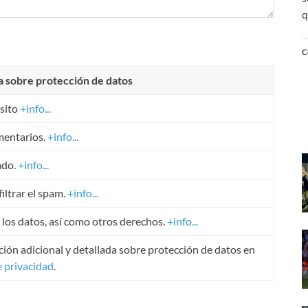
q
C
a sobre protección de datos
sito
+info...
mentarios.
+info...
ado.
+info...
iltrar el spam.
+info...
r los datos, así como otros derechos.
+info...
ión adicional y detallada sobre protección de datos en
e privacidad
.