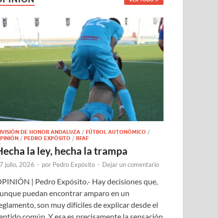
IVISIÓN DE HONOR ANDALUZA
/
FÚTBOL AUTONÓMICO
/
PINIÓN
/
PEDRO EXPÓSITO
/
RFAF
Hecha la ley, hecha la trampa
7 julio, 2026
-
por
Pedro Expósito
-
Dejar un comentario
PINIÓN | Pedro Expósito.- Hay decisiones que,
unque puedan encontrar amparo en un
eglamento, son muy difíciles de explicar desde el
entido común. Y esa es precisamente la sensación