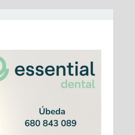
mera Andaluza Jaén y categorías provinciales.