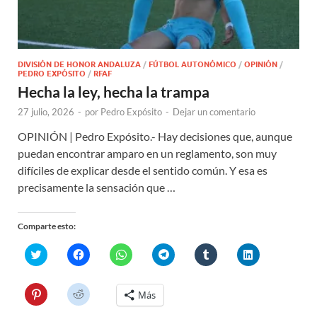
DIVISIÓN DE HONOR ANDALUZA
/
FÚTBOL AUTONÓMICO
/
OPINIÓN
/
PEDRO EXPÓSITO
/
RFAF
Hecha la ley, hecha la trampa
27 julio, 2026
-
por
Pedro Expósito
-
Dejar un comentario
OPINIÓN | Pedro Expósito.- Hay decisiones que, aunque
puedan encontrar amparo en un reglamento, son muy
difíciles de explicar desde el sentido común. Y esa es
precisamente la sensación que …
Comparte esto:
H
H
H
H
H
H
a
a
a
a
a
a
z
z
z
z
z
z
c
c
c
c
c
c
l
l
l
l
l
l
H
H
Más
i
i
i
i
i
i
a
a
c
c
c
c
c
c
z
z