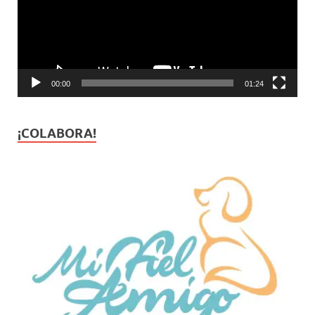
00:00
01:24
¡COLABORA!