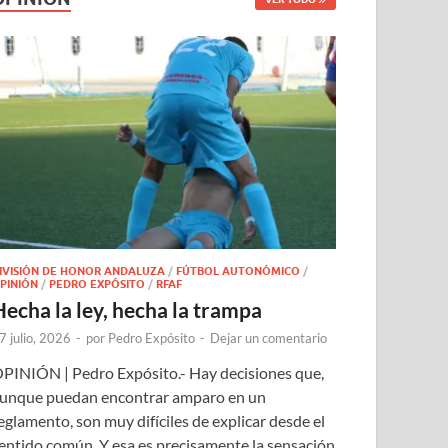
IVISIÓN DE HONOR ANDALUZA
/
FÚTBOL AUTONÓMICO
/
PINIÓN
/
PEDRO EXPÓSITO
/
RFAF
Hecha la ley, hecha la trampa
7 julio, 2026
-
por
Pedro Expósito
-
Dejar un comentario
PINIÓN | Pedro Expósito.- Hay decisiones que,
unque puedan encontrar amparo en un
eglamento, son muy difíciles de explicar desde el
entido común. Y esa es precisamente la sensación