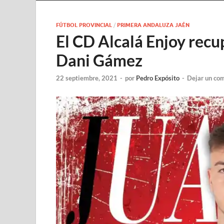
FÚTBOL PROVINCIAL
/
PRIMERA ANDALUZA JAÉN
El CD Alcalá Enjoy recu
Dani Gámez
22 septiembre, 2021
-
por
Pedro Expósito
-
Dejar un co