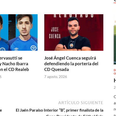
ervasutti se
José Ángel Cuenca seguirá
y Nacho Ibarra
defendiendo la portería del
n el CD Realeb
CD Quesada
D
O
6
7 agosto, 2026
2
O
a
ARTÍCULO SIGUIENTE
r
se
El Jaén Paraíso Interior “B”, primer finalista de la
s