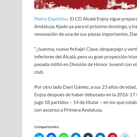
Pedro Expósito
.- El CD Alcalá Enjoy sigue prepa
Andaluza, fijado ya para el próximo domingo, y h
renovación de una de sus piezas importantes, Da
“¡Juanma, nuevo fichaje! Clase, desparpajo y verti
inferiores del Alcalá, pero su gran proyección hi
pasada militó en División de Honor Juvenil con e
club.
Por otro lado Dani Gámez, a sus 23 años de edad,
Enjoy después de haber debutado en la 2016-17 y
jugó 18 partidos – 14 de titular – en los que cola
con ascenso a Primera Andaluza.
Comparte esto:
H
H
H
H
H
H
H
H