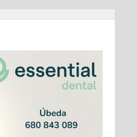
mera Andaluza Jaén y categorías provinciales.