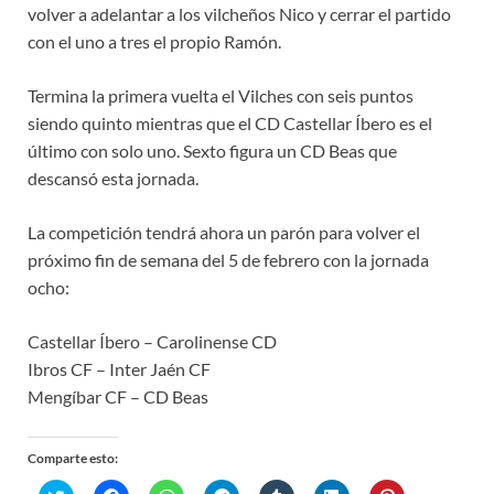
volver a adelantar a los vilcheños Nico y cerrar el partido
con el uno a tres el propio Ramón.
Termina la primera vuelta el Vilches con seis puntos
siendo quinto mientras que el CD Castellar Íbero es el
último con solo uno. Sexto figura un CD Beas que
descansó esta jornada.
La competición tendrá ahora un parón para volver el
próximo fin de semana del 5 de febrero con la jornada
ocho:
Castellar Íbero – Carolinense CD
Ibros CF – Inter Jaén CF
Mengíbar CF – CD Beas
Comparte esto:
H
H
H
H
H
H
H