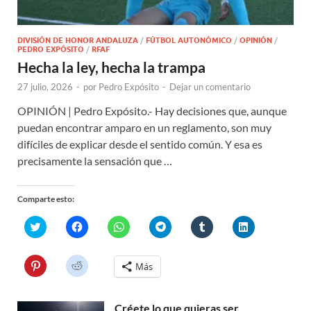
DIVISIÓN DE HONOR ANDALUZA
/
FÚTBOL AUTONÓMICO
/
OPINIÓN
/
PEDRO EXPÓSITO
/
RFAF
Hecha la ley, hecha la trampa
27 julio, 2026
-
por
Pedro Expósito
-
Dejar un comentario
OPINIÓN | Pedro Expósito.- Hay decisiones que, aunque
puedan encontrar amparo en un reglamento, son muy
difíciles de explicar desde el sentido común. Y esa es
precisamente la sensación que …
Comparte esto:
H
H
H
H
H
H
a
a
a
a
a
a
z
z
z
z
z
z
c
c
c
c
c
c
l
l
l
l
l
l
H
H
Más
i
i
i
i
i
i
a
a
c
c
c
c
c
c
z
z
p
p
p
p
p
p
c
c
a
a
a
a
a
a
l
l
r
r
r
r
r
r
Créete lo que quieras ser
i
i