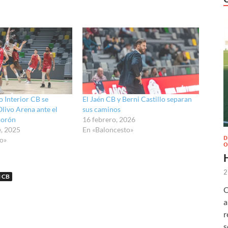
o Interior CB se
El Jaén CB y Berni Castillo separan
Olivo Arena ante el
sus caminos
Morón
16 febrero, 2026
e, 2025
En «Baloncesto»
D
o»
O
2
 CB
O
a
r
s