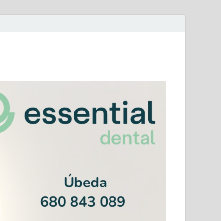
mera Andaluza Jaén y categorías provinciales.