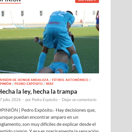
IVISIÓN DE HONOR ANDALUZA
/
FÚTBOL AUTONÓMICO
/
PINIÓN
/
PEDRO EXPÓSITO
/
RFAF
Hecha la ley, hecha la trampa
7 julio, 2026
-
por
Pedro Expósito
-
Dejar un comentario
PINIÓN | Pedro Expósito.- Hay decisiones que,
unque puedan encontrar amparo en un
eglamento, son muy difíciles de explicar desde el
entido común. Y esa es precisamente la sensación