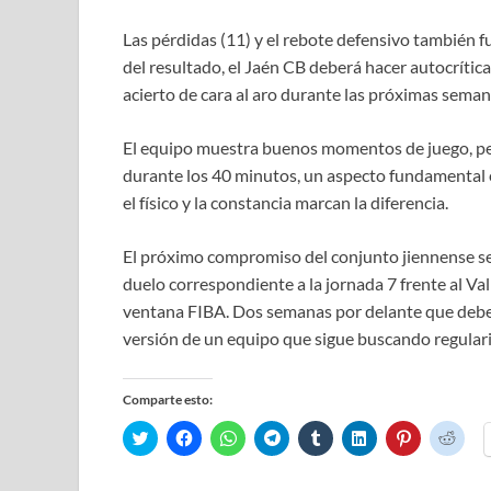
Las pérdidas (11) y el rebote defensivo también f
del resultado, el Jaén CB deberá hacer autocrítica
acierto de cara al aro durante las próximas seman
El equipo muestra buenos momentos de juego, p
durante los 40 minutos, un aspecto fundamental 
el físico y la constancia marcan la diferencia.
El próximo compromiso del conjunto jiennense ser
duelo correspondiente a la jornada 7 frente al Val
ventana FIBA. Dos semanas por delante que deberá
versión de un equipo que sigue buscando regular
Comparte esto:
H
H
H
H
H
H
H
H
a
a
a
a
a
a
a
a
z
z
z
z
z
z
z
z
c
c
c
c
c
c
c
c