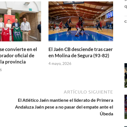
q
C
se convierte en el
El Jaén CB desciende tras caer
orador oficial de
en Molina de Segura (93-82)
 la provincia
4 mayo, 2026
6
ARTÍCULO SIGUIENTE
El Atlético Jaén mantiene el liderato de Primera
Andaluza Jaén pese a no pasar del empate ante el
Úbeda