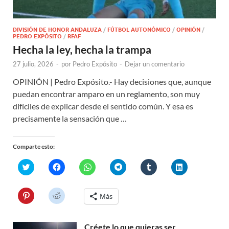
DIVISIÓN DE HONOR ANDALUZA
/
FÚTBOL AUTONÓMICO
/
OPINIÓN
/
PEDRO EXPÓSITO
/
RFAF
Hecha la ley, hecha la trampa
27 julio, 2026
-
por
Pedro Expósito
-
Dejar un comentario
OPINIÓN | Pedro Expósito.- Hay decisiones que, aunque
puedan encontrar amparo en un reglamento, son muy
difíciles de explicar desde el sentido común. Y esa es
precisamente la sensación que …
Comparte esto:
H
H
H
H
H
H
a
a
a
a
a
a
z
z
z
z
z
z
c
c
c
c
c
c
l
l
l
l
l
l
H
H
Más
i
i
i
i
i
i
a
a
c
c
c
c
c
c
z
z
p
p
p
p
p
p
c
c
a
a
a
a
a
a
l
l
r
r
r
r
r
r
Créete lo que quieras ser
i
i