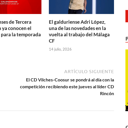
nses de Tercera
El galduriense Adri López,
 ya conocen el
una de las novedades en la
 para la temporada
vuelta al trabajo del Málaga
CF
14 julio, 2026
ARTÍCULO SIGUIENTE
El CD Vilches-Coosur se pondrá al día con la
competición recibiendo este jueves al líder CD
Rincón