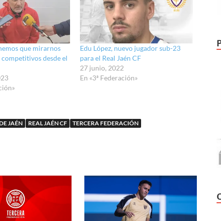
enemos que mirarnos
Edu López, nuevo jugador sub-23
r competitivos desde el
para el Real Jaén CF
27 junio, 2022
023
En «3ª Federación»
ción»
DE JAÉN
REAL JAÉN CF
TERCERA FEDERACIÓN