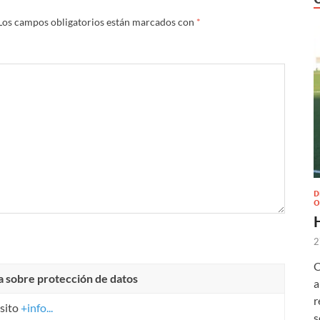
Los campos obligatorios están marcados con
*
D
O
2
O
a sobre protección de datos
a
r
sito
+info...
s