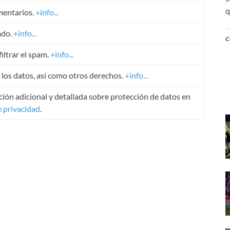
q
mentarios.
+info...
ado.
+info...
C
iltrar el spam.
+info...
r los datos, así como otros derechos.
+info...
ión adicional y detallada sobre protección de datos en
e privacidad
.