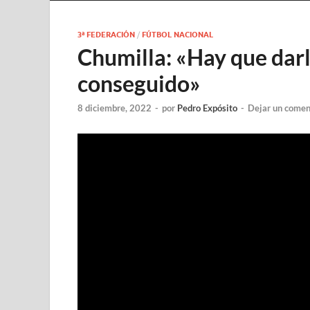
3ª FEDERACIÓN
/
FÚTBOL NACIONAL
Chumilla: «Hay que darl
conseguido»
8 diciembre, 2022
-
por
Pedro Expósito
-
Dejar un comen