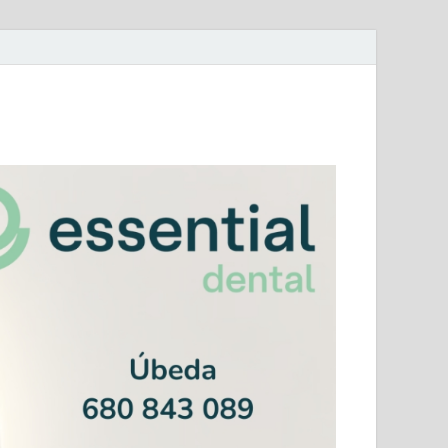
mera Andaluza Jaén y categorías provinciales.