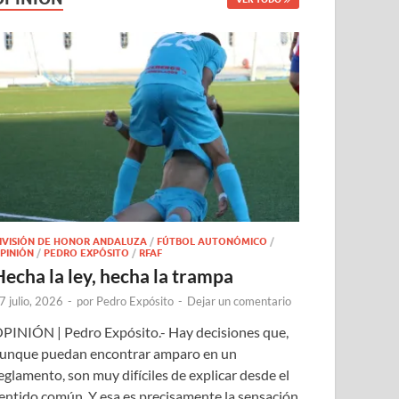
IVISIÓN DE HONOR ANDALUZA
/
FÚTBOL AUTONÓMICO
/
PINIÓN
/
PEDRO EXPÓSITO
/
RFAF
Hecha la ley, hecha la trampa
7 julio, 2026
-
por
Pedro Expósito
-
Dejar un comentario
PINIÓN | Pedro Expósito.- Hay decisiones que,
unque puedan encontrar amparo en un
eglamento, son muy difíciles de explicar desde el
entido común. Y esa es precisamente la sensación