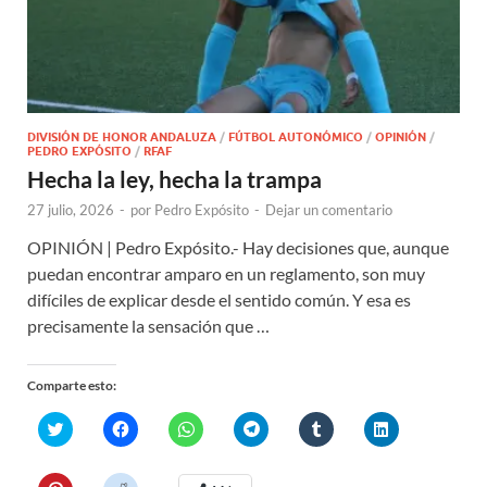
DIVISIÓN DE HONOR ANDALUZA
/
FÚTBOL AUTONÓMICO
/
OPINIÓN
/
PEDRO EXPÓSITO
/
RFAF
Hecha la ley, hecha la trampa
27 julio, 2026
-
por
Pedro Expósito
-
Dejar un comentario
OPINIÓN | Pedro Expósito.- Hay decisiones que, aunque
puedan encontrar amparo en un reglamento, son muy
difíciles de explicar desde el sentido común. Y esa es
precisamente la sensación que …
Comparte esto:
H
H
H
H
H
H
a
a
a
a
a
a
z
z
z
z
z
z
c
c
c
c
c
c
l
l
l
l
l
l