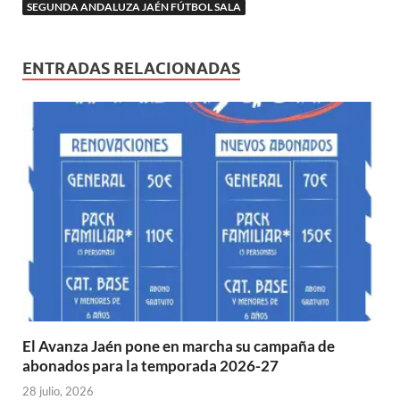
v
SEGUNDA ANDALUZA JAÉN FÚTBOL SALA
)
)
)
)
a
a
)
)
ENTRADAS RELACIONADAS
El Avanza Jaén pone en marcha su campaña de
abonados para la temporada 2026-27
28 julio, 2026