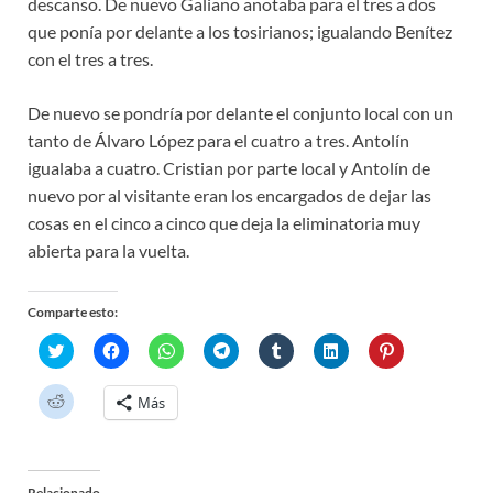
descanso. De nuevo Galiano anotaba para el tres a dos
que ponía por delante a los tosirianos; igualando Benítez
con el tres a tres.
De nuevo se pondría por delante el conjunto local con un
tanto de Álvaro López para el cuatro a tres. Antolín
igualaba a cuatro. Cristian por parte local y Antolín de
nuevo por al visitante eran los encargados de dejar las
cosas en el cinco a cinco que deja la eliminatoria muy
abierta para la vuelta.
Comparte esto:
H
H
H
H
H
H
H
a
a
a
a
a
a
a
z
z
z
z
z
z
z
c
c
c
c
c
c
c
H
Más
l
l
l
l
l
l
l
a
i
i
i
i
i
i
i
z
c
c
c
c
c
c
c
c
p
p
p
p
p
p
p
l
a
a
a
a
a
a
a
i
r
r
r
r
r
r
r
c
a
a
a
a
a
a
a
Relacionado