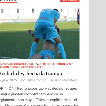
IVISIÓN DE HONOR ANDALUZA
/
FÚTBOL AUTONÓMICO
/
PINIÓN
/
PEDRO EXPÓSITO
/
RFAF
Hecha la ley, hecha la trampa
7 julio, 2026
-
por
Pedro Expósito
-
Dejar un comentario
PINIÓN | Pedro Expósito.- Hay decisiones que,
unque puedan encontrar amparo en un
eglamento, son muy difíciles de explicar desde el
entido común. Y esa es precisamente la sensación