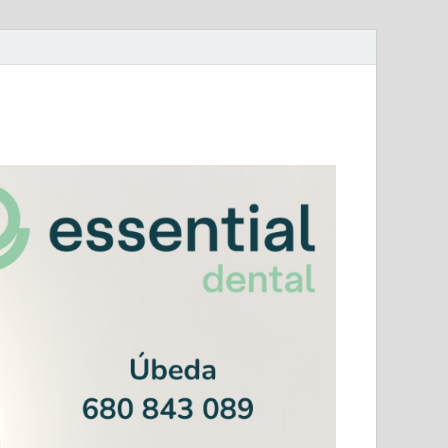
mera Andaluza Jaén y categorías provinciales.