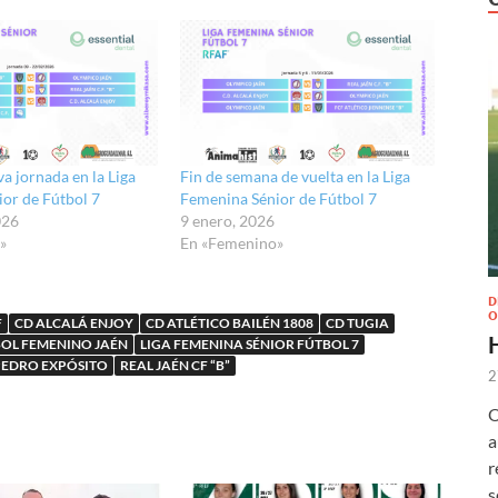
a jornada en la Liga
Fin de semana de vuelta en la Liga
or de Fútbol 7
Femenina Sénior de Fútbol 7
026
9 enero, 2026
»
En «Femenino»
D
O
F
CD ALCALÁ ENJOY
CD ATLÉTICO BAILÉN 1808
CD TUGIA
OL FEMENINO JAÉN
LIGA FEMENINA SÉNIOR FÚTBOL 7
PEDRO EXPÓSITO
REAL JAÉN CF “B”
2
O
a
r
s