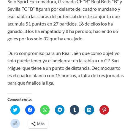
Solo Sport Extremadura, Granada CF “B”, Real Betis “B” y
Sevilla FC “B” figuran por delante del cuadro murciano y
eso habla a las claras del potencial de este conjunto que
acumula 51 puntos en 27 partidos. 16 de ellos los ha
ganado, 3 los ha empatado y 8 ha perdido; haciendo 65
goles por los solo 32 que ha encajado.
Duro compromiso para un Real Jaén que como objetivo
solo puede tener ya el adelantar en la tabla a un CP San
Miguel que tiene a un punto de distancia. Decimocuarto
es el cuadro blanco con 15 puntos, a falta de tres jornadas
para que finalice la liga.
Comparte esto:
H
H
H
H
H
H
H
a
a
a
a
a
a
a
z
z
z
z
z
z
z
c
c
c
c
c
c
c
H
Más
l
l
l
l
l
l
l
a
i
i
i
i
i
i
i
z
c
c
c
c
c
c
c