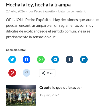
Hecha la ley, hecha la trampa
27 julio, 2026
-
por
Pedro Expósito
-
Dejar un comentario
OPINIÓN | Pedro Expósito.- Hay decisiones que, aunque
puedan encontrar amparo en un reglamento, son muy
difíciles de explicar desde el sentido común. Y esa es
precisamente la sensación que …
Comparte esto:
H
H
H
H
H
H
a
a
a
a
a
a
z
z
z
z
z
z
c
c
c
c
c
c
l
l
l
l
l
l
H
H
Más
i
i
i
i
i
i
a
a
c
c
c
c
c
c
z
z
p
p
p
p
p
p
c
c
a
a
a
a
a
a
l
l
r
r
r
r
r
r
Créete lo que quieras ser
i
i
a
a
a
a
a
a
c
c
c
c
c
c
c
c
p
p
15 junio, 2026
o
o
o
o
o
o
a
a
m
m
m
m
m
m
r
r
p
p
p
p
p
p
a
a
a
a
a
a
a
a
c
c