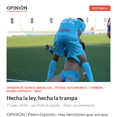
OPINIÓN
VER TODO
DIVISIÓN DE HONOR ANDALUZA
/
FÚTBOL AUTONÓMICO
/
OPINIÓN
/
PEDRO EXPÓSITO
/
RFAF
Hecha la ley, hecha la trampa
27 julio, 2026
-
por
Pedro Expósito
-
Dejar un comentario
OPINIÓN | Pedro Expósito.- Hay decisiones que, aunque