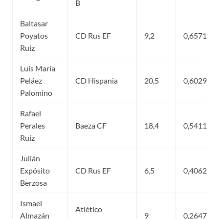
B
Baltasar
Poyatos
CD Rus EF
9,2
0,657143
Ruiz
Luis María
Peláez
CD Hispania
20,5
0,602941
Palomino
Rafael
Perales
Baeza CF
18,4
0,541176
Ruiz
Julián
Expósito
CD Rus EF
6,5
0,40625
Berzosa
Ismael
Atlético
Almazán
9
0,264706