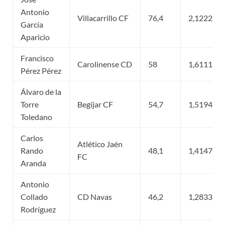
Antonio
Villacarrillo CF
76,4
2,122222
García
Aparicio
Francisco
Carolinense CD
58
1,611111
Pérez Pérez
Álvaro de la
Torre
Begíjar CF
54,7
1,519444
Toledano
Carlos
Atlético Jaén
Rando
48,1
1,414706
FC
Aranda
Antonio
Collado
CD Navas
46,2
1,283333
Rodríguez