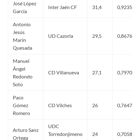
José López
Inter Jaén CF
31,4
0,923529
García
Antonio
Jesús
UD Cazorla
29,5
0,867647
Marín
Quesada
Manuel
Ángel
CD Villanueva
27,1
0,797059
Redondo
Soto
Paco
Gómez
CD Vilches
26
0,764706
Romero
UDC
Arturo Sanz
Torredonjimeno
24
0,705882
Ortega