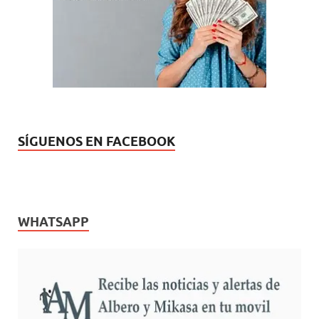
)
)
)
)
n
v
u
a
e
)
v
a
)
SÍGUENOS EN FACEBOOK
WHATSAPP