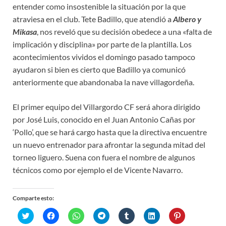
entender como insostenible la situación por la que
atraviesa en el club. Tete Badillo, que atendió a
Albero y
Mikasa
, nos reveló que su decisión obedece a una «falta de
implicación y disciplina» por parte de la plantilla. Los
acontecimientos vividos el domingo pasado tampoco
ayudaron si bien es cierto que Badillo ya comunicó
anteriormente que abandonaba la nave villagordeña.
El primer equipo del Villargordo CF será ahora dirigido
por José Luis, conocido en el Juan Antonio Cañas por
‘Pollo’, que se hará cargo hasta que la directiva encuentre
un nuevo entrenador para afrontar la segunda mitad del
torneo liguero. Suena con fuera el nombre de algunos
técnicos como por ejemplo el de Vicente Navarro.
Comparte esto:
H
H
H
H
H
H
H
a
a
a
a
a
a
a