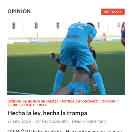
OPINIÓN
VER TODO
DIVISIÓN DE HONOR ANDALUZA
/
FÚTBOL AUTONÓMICO
/
OPINIÓN
/
PEDRO EXPÓSITO
/
RFAF
Hecha la ley, hecha la trampa
27 julio, 2026
-
por
Pedro Expósito
-
Dejar un comentario
OPINIÓN | Pedro Expósito.- Hay decisiones que, aunque