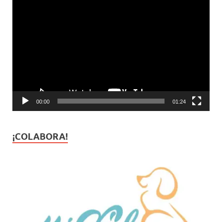
Reproductor
de
vídeo
00:00
01:24
¡COLABORA!