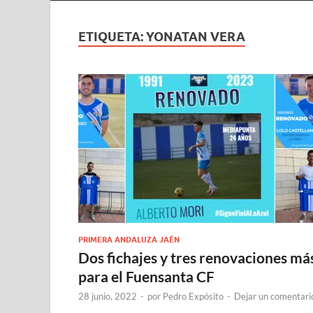
ETIQUETA:
YONATAN VERA
PRIMERA ANDALUZA JAÉN
Dos fichajes y tres renovaciones má
para el Fuensanta CF
28 junio, 2022
-
por
Pedro Expósito
-
Dejar un comentari