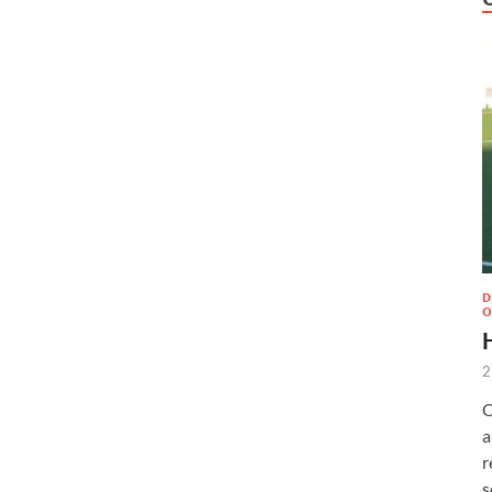
D
O
2
O
a
r
s