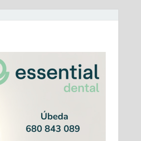
mera Andaluza Jaén y categorías provinciales.