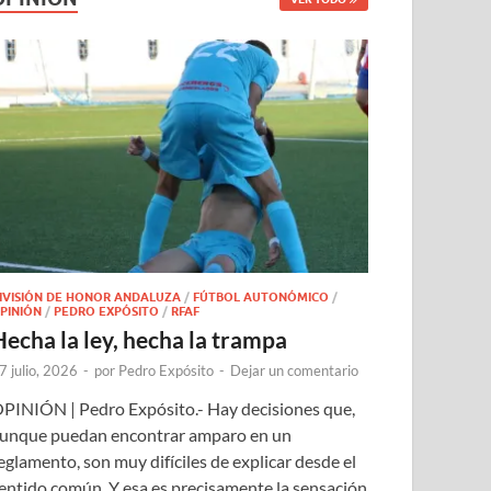
IVISIÓN DE HONOR ANDALUZA
/
FÚTBOL AUTONÓMICO
/
PINIÓN
/
PEDRO EXPÓSITO
/
RFAF
Hecha la ley, hecha la trampa
7 julio, 2026
-
por
Pedro Expósito
-
Dejar un comentario
PINIÓN | Pedro Expósito.- Hay decisiones que,
unque puedan encontrar amparo en un
eglamento, son muy difíciles de explicar desde el
entido común. Y esa es precisamente la sensación