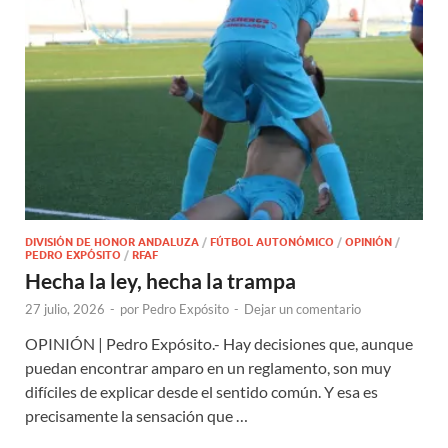
DIVISIÓN DE HONOR ANDALUZA
/
FÚTBOL AUTONÓMICO
/
OPINIÓN
/
PEDRO EXPÓSITO
/
RFAF
Hecha la ley, hecha la trampa
27 julio, 2026
-
por
Pedro Expósito
-
Dejar un comentario
OPINIÓN | Pedro Expósito.- Hay decisiones que, aunque
puedan encontrar amparo en un reglamento, son muy
difíciles de explicar desde el sentido común. Y esa es
precisamente la sensación que …