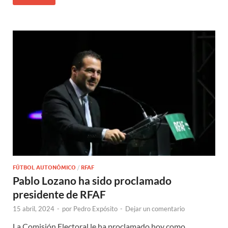
FÚTBOL AUTONÓMICO
/
RFAF
Pablo Lozano ha sido proclamado
presidente de RFAF
15 abril, 2024
-
por
Pedro Expósito
-
Dejar un comentario
La Comisión Electoral le ha proclamado hoy como