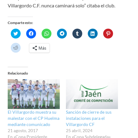
Villargordo C.F. nunca caminará solo” citaba el club.
Comparte esto:
H
H
H
H
H
H
H
a
a
a
a
a
a
a
z
z
z
z
z
z
z
c
c
c
c
c
c
c
H
Más
l
l
l
l
l
l
l
a
i
i
i
i
i
i
i
z
c
c
c
c
c
c
c
c
p
p
p
p
p
p
p
l
a
a
a
a
a
a
a
i
r
r
r
r
r
r
r
c
a
a
a
a
a
a
a
Relacionado
p
c
c
c
c
c
c
c
a
o
o
o
o
o
o
o
r
m
m
m
m
m
m
m
a
p
p
p
p
p
p
p
c
a
a
a
a
a
a
a
o
r
r
r
r
r
r
r
m
t
t
t
t
t
t
t
p
i
i
i
i
i
i
i
a
r
r
r
r
r
r
r
r
El Villargordo muestra su
Sanción de cierre de sus
e
e
e
e
e
e
e
t
n
n
n
n
n
n
n
malestar con el CP Huelma
instalaciones para el
i
T
F
W
T
T
L
P
r
mediante comunicado
Villargordo CF
w
a
h
e
u
i
i
e
i
c
a
l
m
n
n
21 agosto, 2017
25 abril, 2024
n
t
e
t
e
b
k
t
R
En «Copa Presidente
En «Copa Subdelegada»
t
b
s
g
l
e
e