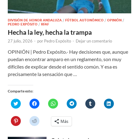
DIVISIÓN DE HONOR ANDALUZA
/
FÚTBOL AUTONÓMICO
/
OPINIÓN
/
PEDRO EXPÓSITO
/
RFAF
Hecha la ley, hecha la trampa
27 julio, 2026
-
por
Pedro Expósito
-
Dejar un comentario
OPINIÓN | Pedro Expósito.- Hay decisiones que, aunque
puedan encontrar amparo en un reglamento, son muy
difíciles de explicar desde el sentido común. Y esa es
precisamente la sensación que …
Comparte esto:
H
H
H
H
H
H
a
a
a
a
a
a
z
z
z
z
z
z
c
c
c
c
c
c
l
l
l
l
l
l
H
H
Más
i
i
i
i
i
i
a
a
c
c
c
c
c
c
z
z
p
p
p
p
p
p
c
c
a
a
a
a
a
a
l
l
r
r
r
r
r
r