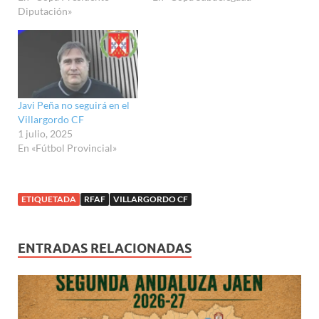
e
e
o
A
r
r
d
r
Diputación»
d
r
o
p
a
(
I
e
d
(
k
p
m
S
n
s
i
S
(
(
(
e
(
t
t
e
S
S
S
a
S
(
(
a
e
e
e
b
e
S
S
b
a
a
a
r
a
e
e
r
b
b
b
e
b
a
a
e
r
r
r
e
r
b
b
e
e
e
e
n
e
r
r
n
e
e
e
u
e
e
e
Javi Peña no seguirá en el
u
n
n
n
n
n
e
e
n
u
u
u
a
u
n
Villargordo CF
n
a
n
n
n
v
n
u
u
1 julio, 2025
v
a
a
a
e
a
n
n
e
v
v
v
n
v
a
En «Fútbol Provincial»
a
n
e
e
e
t
e
v
v
t
n
n
n
a
n
e
e
a
t
t
t
n
t
n
n
n
a
a
a
a
a
t
t
a
n
n
n
n
n
a
a
ETIQUETADA
RFAF
VILLARGORDO CF
n
a
a
a
u
a
n
n
u
n
n
n
e
n
a
a
e
u
u
u
v
u
n
n
v
e
e
e
a
e
u
u
a
v
v
v
)
v
e
e
)
a
a
a
a
v
ENTRADAS RELACIONADAS
v
)
)
)
)
a
a
)
)