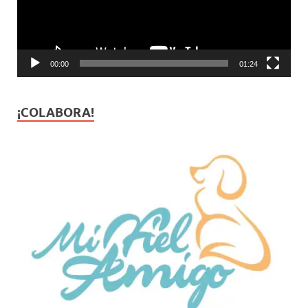
00:00
01:24
¡COLABORA!