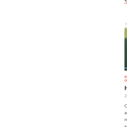
D
O
2
O
a
r
s