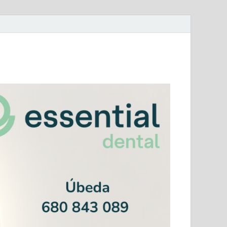
mera Andaluza Jaén y categorías provinciales.