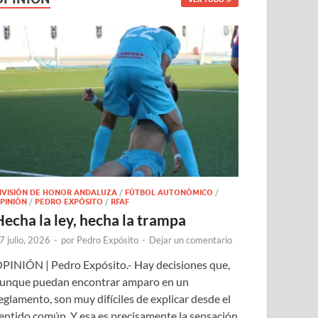
IVISIÓN DE HONOR ANDALUZA
/
FÚTBOL AUTONÓMICO
/
PINIÓN
/
PEDRO EXPÓSITO
/
RFAF
Hecha la ley, hecha la trampa
7 julio, 2026
-
por
Pedro Expósito
-
Dejar un comentario
PINIÓN | Pedro Expósito.- Hay decisiones que,
unque puedan encontrar amparo en un
eglamento, son muy difíciles de explicar desde el
entido común. Y esa es precisamente la sensación