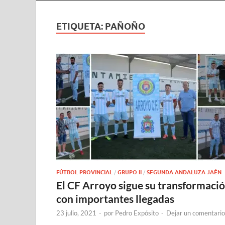
ETIQUETA:
PAÑOÑO
FÚTBOL PROVINCIAL
/
GRUPO II
/
SEGUNDA ANDALUZA JAÉN
El CF Arroyo sigue su transformaci
con importantes llegadas
23 julio, 2021
-
por
Pedro Expósito
-
Dejar un comentario