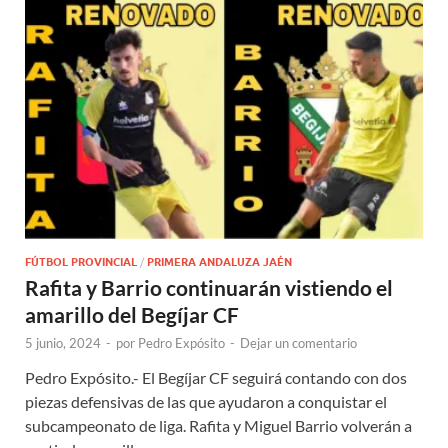
FÚTBOL PROVINCIAL
/
PRIMERA ANDALUZA JAÉN
Rafita y Barrio continuarán vistiendo el
amarillo del Begíjar CF
5 junio, 2024
-
por
Pedro Expósito
-
Dejar un comentario
Pedro Expósito.- El Begíjar CF seguirá contando con dos
piezas defensivas de las que ayudaron a conquistar el
subcampeonato de liga. Rafita y Miguel Barrio volverán a