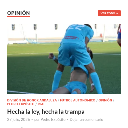
OPINIÓN
VER TODO
DIVISIÓN DE HONOR ANDALUZA
/
FÚTBOL AUTONÓMICO
/
OPINIÓN
/
PEDRO EXPÓSITO
/
RFAF
Hecha la ley, hecha la trampa
27 julio, 2026
-
por
Pedro Expósito
-
Dejar un comentario