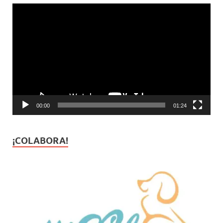
Reproductor
de
vídeo
00:00
01:24
¡COLABORA!