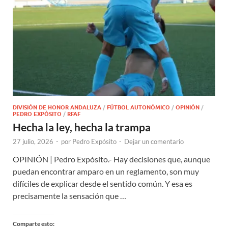
DIVISIÓN DE HONOR ANDALUZA
/
FÚTBOL AUTONÓMICO
/
OPINIÓN
/
PEDRO EXPÓSITO
/
RFAF
Hecha la ley, hecha la trampa
27 julio, 2026
-
por
Pedro Expósito
-
Dejar un comentario
OPINIÓN | Pedro Expósito.- Hay decisiones que, aunque
puedan encontrar amparo en un reglamento, son muy
difíciles de explicar desde el sentido común. Y esa es
precisamente la sensación que …
Comparte esto: