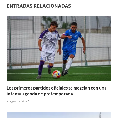
u
a
v
v
v
)
v
e
e
ENTRADAS RELACIONADAS
)
a
a
a
a
v
v
)
)
)
)
a
a
)
)
Los primeros partidos oficiales se mezclan con una
intensa agenda de pretemporada
7 agosto, 2026