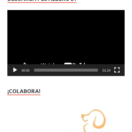
Reproductor
de
vídeo
00:00
01:24
¡COLABORA!