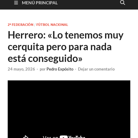
MENÚ PRINCIPAL
2ª FEDERACIÓN
/
FÚTBOL NACIONAL
Herrero: «Lo tenemos muy
cerquita pero para nada
está conseguido»
24 mayo, 2026
-
por
Pedro Expósito
-
Dejar un comentario