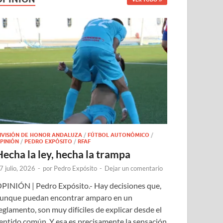
IVISIÓN DE HONOR ANDALUZA
/
FÚTBOL AUTONÓMICO
/
PINIÓN
/
PEDRO EXPÓSITO
/
RFAF
Hecha la ley, hecha la trampa
7 julio, 2026
-
por
Pedro Expósito
-
Dejar un comentario
PINIÓN | Pedro Expósito.- Hay decisiones que,
unque puedan encontrar amparo en un
eglamento, son muy difíciles de explicar desde el
entido común. Y esa es precisamente la sensación