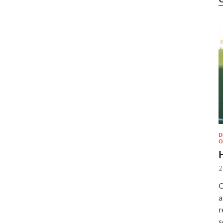
D
O
2
O
a
r
s