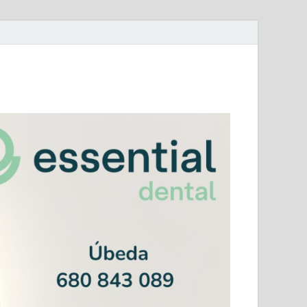
mera Andaluza Jaén y categorías provinciales.