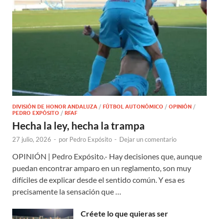
DIVISIÓN DE HONOR ANDALUZA
/
FÚTBOL AUTONÓMICO
/
OPINIÓN
/
PEDRO EXPÓSITO
/
RFAF
Hecha la ley, hecha la trampa
27 julio, 2026
-
por
Pedro Expósito
-
Dejar un comentario
OPINIÓN | Pedro Expósito.- Hay decisiones que, aunque
puedan encontrar amparo en un reglamento, son muy
difíciles de explicar desde el sentido común. Y esa es
precisamente la sensación que …
Créete lo que quieras ser