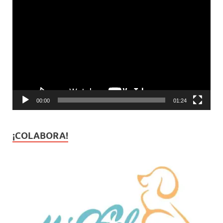
Reproductor
de
vídeo
00:00
01:24
¡COLABORA!