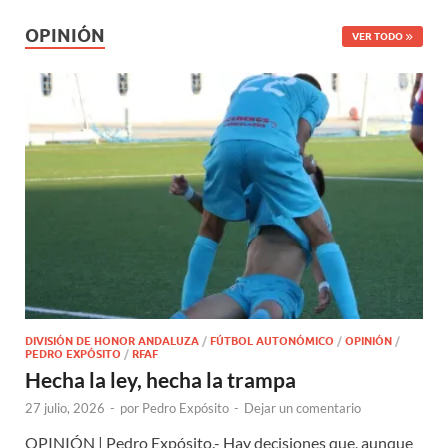
OPINIÓN
VER TODO
DIVISIÓN DE HONOR ANDALUZA
/
FÚTBOL AUTONÓMICO
/
OPINIÓN
/
PEDRO EXPÓSITO
/
RFAF
Hecha la ley, hecha la trampa
27 julio, 2026
-
por
Pedro Expósito
-
Dejar un comentario
OPINIÓN | Pedro Expósito.- Hay decisiones que, aunque