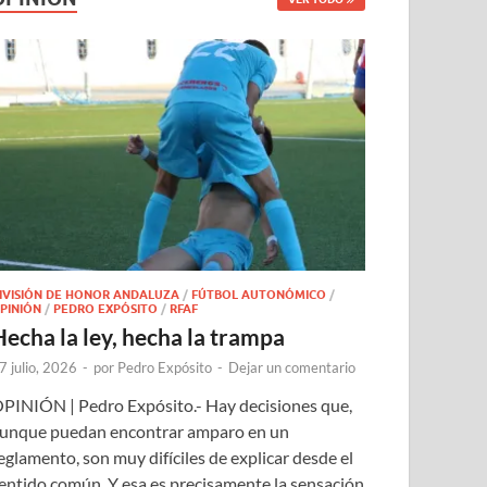
IVISIÓN DE HONOR ANDALUZA
/
FÚTBOL AUTONÓMICO
/
PINIÓN
/
PEDRO EXPÓSITO
/
RFAF
Hecha la ley, hecha la trampa
7 julio, 2026
-
por
Pedro Expósito
-
Dejar un comentario
PINIÓN | Pedro Expósito.- Hay decisiones que,
unque puedan encontrar amparo en un
eglamento, son muy difíciles de explicar desde el
entido común. Y esa es precisamente la sensación