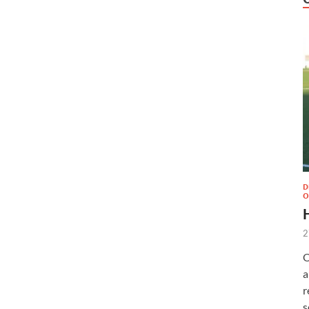
D
O
2
O
a
r
s