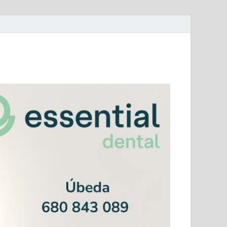
mera Andaluza Jaén y categorías provinciales.