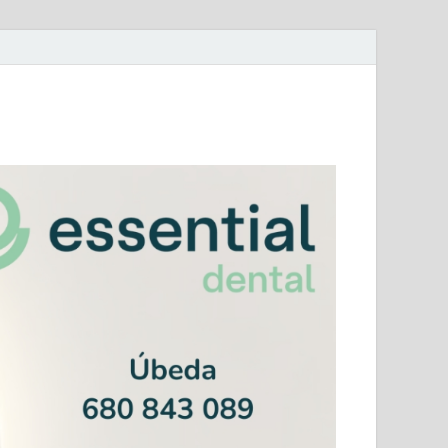
mera Andaluza Jaén y categorías provinciales.