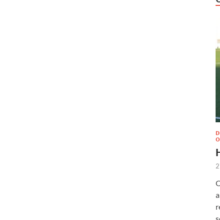
D
O
2
O
a
r
s