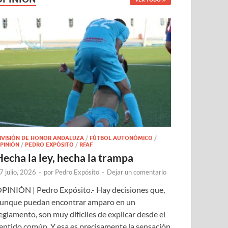
IVISIÓN DE HONOR ANDALUZA
/
FÚTBOL AUTONÓMICO
/
PINIÓN
/
PEDRO EXPÓSITO
/
RFAF
Hecha la ley, hecha la trampa
7 julio, 2026
-
por
Pedro Expósito
-
Dejar un comentario
PINIÓN | Pedro Expósito.- Hay decisiones que,
unque puedan encontrar amparo en un
eglamento, son muy difíciles de explicar desde el
entido común. Y esa es precisamente la sensación