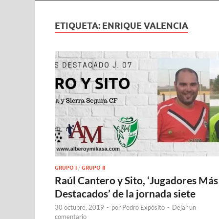
ETIQUETA:
ENRIQUE VALENCIA
GRUPO I
/
GRUPO II
Raúl Cantero y Sito, ‘Jugadores Más
Destacados’ de la jornada siete
30 octubre, 2019
-
por
Pedro Expósito
-
Dejar un
comentario