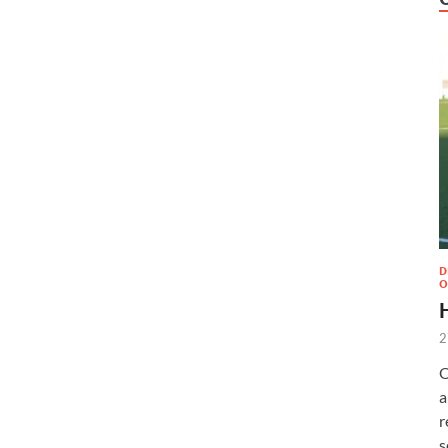
D
O
2
O
a
r
s