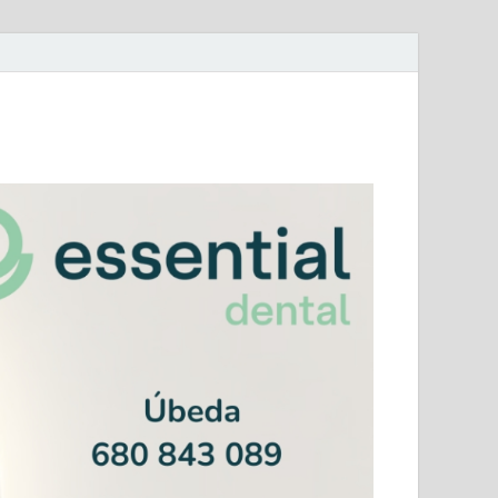
mera Andaluza Jaén y categorías provinciales.