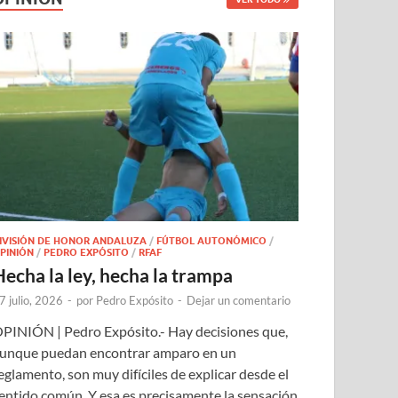
IVISIÓN DE HONOR ANDALUZA
/
FÚTBOL AUTONÓMICO
/
PINIÓN
/
PEDRO EXPÓSITO
/
RFAF
Hecha la ley, hecha la trampa
7 julio, 2026
-
por
Pedro Expósito
-
Dejar un comentario
PINIÓN | Pedro Expósito.- Hay decisiones que,
unque puedan encontrar amparo en un
eglamento, son muy difíciles de explicar desde el
entido común. Y esa es precisamente la sensación