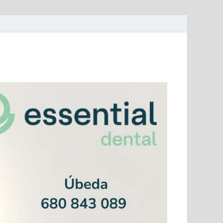
mera Andaluza Jaén y categorías provinciales.