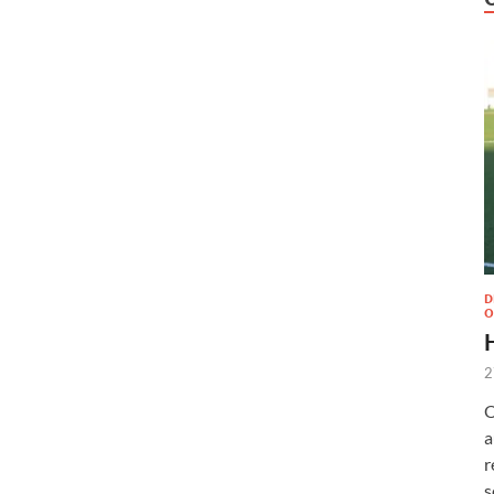
D
O
2
O
a
r
s