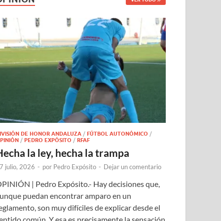
IVISIÓN DE HONOR ANDALUZA
/
FÚTBOL AUTONÓMICO
/
PINIÓN
/
PEDRO EXPÓSITO
/
RFAF
Hecha la ley, hecha la trampa
7 julio, 2026
-
por
Pedro Expósito
-
Dejar un comentario
PINIÓN | Pedro Expósito.- Hay decisiones que,
unque puedan encontrar amparo en un
eglamento, son muy difíciles de explicar desde el
entido común. Y esa es precisamente la sensación